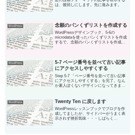
は、後回しにします。先に進みます。
念願のパンくずリストを作成する
WordPress
WordPressデザインブック、5-6の
microdataを使ったパンくずリストを作成
するで、念願のパンくずリストを作成で
きました。WordPressデザインブックの
通りにやったら意外と簡単にうまくいき
ました。microdataの意味はよ...
5-7 ページ番号を並べて古い記事
WordPress
にアクセスしやすくする
Step 5-7 「ページ番号を並べて古い記事
にアクセスしやすくする」を完了。なん
か素人ぽくないデザインになってきまし
た。思わずワクワクしてきました。まっ
たくのコピペですが、いい感じ。Ｐ200の
「TIPSのフッターに３段組みでメニュー
Twenty Ten に戻します
WordPress
を表示...
WordPressレッスンブックでブログを作
成してましたが、サイドバーがうまく表
示されず挫折気味・・・しばらく
WordPressレッスンブックによるブログ
作成は中止。テーマはTwenty Tenに戻し
ます。【参考にしているWordPress...