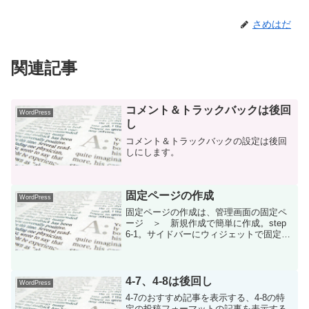
さめはだ
関連記事
コメント＆トラックバックは後回
WordPress
し
コメント＆トラックバックの設定は後回
しにします。
固定ページの作成
WordPress
固定ページの作成は、管理画面の固定ペ
ージ ＞ 新規作成で簡単に作成。step
6-1。サイドバーにウィジェットで固定ペ
ージのメニューを追加してＯＫ。
4-7、4-8は後回し
WordPress
4-7のおすすめ記事を表示する、4-8の特
定の投稿フォーマットの記事を表示する