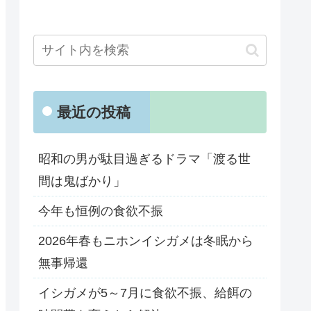
最近の投稿
昭和の男が駄目過ぎるドラマ「渡る世
間は鬼ばかり」
今年も恒例の食欲不振
2026年春もニホンイシガメは冬眠から
無事帰還
イシガメが5～7月に食欲不振、給餌の