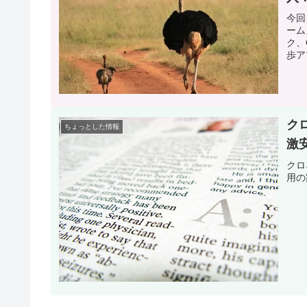
今回
ーム
ク、
歩ア
ク
ちょっとした情報
激
クロ
用の