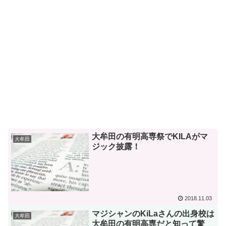
大牟田の有明高専祭でKILAがマ
大牟田
ジック披露！
2018.11.03
マジシャンのKiLaさんの出身校は
大牟田
大牟田の有明高専だと知って驚