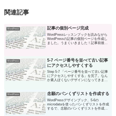
関連記事
記事の個別ページ完成
WordPress
WordPressレッスンブックを読みながら
WordPressの記事の個別ページを作成し
ました。うまくいきました！記事前後の
リンク表示ができた。素晴らしい。これ
で使いやすくなった。【参考にしている
WordPressの教科書】WordPres...
5-7 ページ番号を並べて古い記事
WordPress
にアクセスしやすくする
Step 5-7 「ページ番号を並べて古い記事
にアクセスしやすくする」を完了。なん
か素人ぽくないデザインになってきまし
た。思わずワクワクしてきました。まっ
たくのコピペですが、いい感じ。Ｐ200の
「TIPSのフッターに３段組みでメニュー
念願のパンくずリストを作成する
WordPress
を表示...
WordPressデザインブック、5-6の
microdataを使ったパンくずリストを作成
するで、念願のパンくずリストを作成で
きました。WordPressデザインブックの