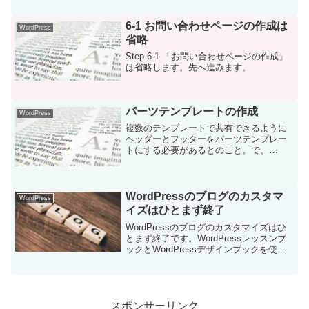
通りにやったら意外と簡単にうまくいき
ました。microdataの意味はよ...
6-1 お問い合わせページの作成は
WordPress
省略
Step 6-1 「お問い合わせページの作成」
は省略します。先へ進みます。
パーツテンプレートの作成
WordPress
複数のテンプレートで共有できるように
ヘッダーとフッターをパーツテンプレー
トにする必要があるとのこと。で、
header.phpとfooter.phpを作成しました。
うまくいきました。
WordPressのブログのカスタマ
WordPress
イズはひとまず終了
WordPressのブログのカスタマイズはひ
とまず終了です。WordPressレッスンブ
ックとWordPressデザインブックを使っ
ての１年がかりでした。さぼっていただ
けでしたが。ゴールデンウィークの休み
を利用してよかったです。ただし結
局、...
スポンサーリンク