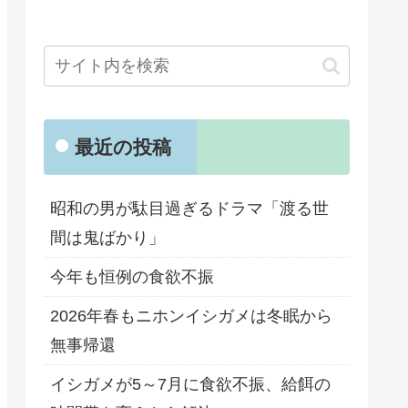
最近の投稿
昭和の男が駄目過ぎるドラマ「渡る世
間は鬼ばかり」
今年も恒例の食欲不振
2026年春もニホンイシガメは冬眠から
無事帰還
イシガメが5～7月に食欲不振、給餌の