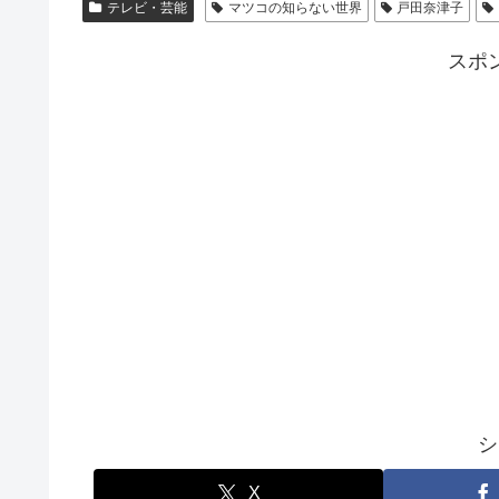
テレビ・芸能
マツコの知らない世界
戸田奈津子
スポ
シ
X