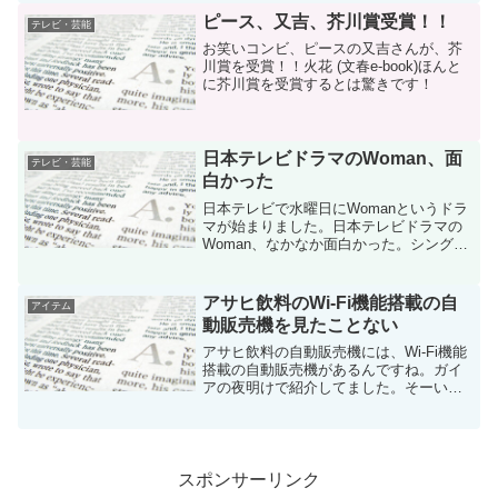
ったのか気になります。録画しておけば
ピース、又吉、芥川賞受賞！！
テレビ・芸能
よかった。それにしても最...
お笑いコンビ、ピースの又吉さんが、芥
川賞を受賞！！火花 (文春e-book)ほんと
に芥川賞を受賞するとは驚きです！
日本テレビドラマのWoman、面
テレビ・芸能
白かった
日本テレビで水曜日にWomanというドラ
マが始まりました。日本テレビドラマの
Woman、なかなか面白かった。シングル
マザーでの仕事と子育ての難しさや、生
活保護の問題など考えさせられるドラマ
です。初回視聴率が13・9%とのことです
アサヒ飲料のWi-Fi機能搭載の自
アイテム
が、主演の満...
動販売機を見たことない
アサヒ飲料の自動販売機には、Wi-Fi機能
搭載の自動販売機があるんですね。ガイ
アの夜明けで紹介してました。そーいえ
ば、以前、何かのニュースで見たような
聞いたような・・・アサヒ飲料のWi-Fi機
能付きの自動販売機は無料でWi-Fiが使え
るそう...
スポンサーリンク