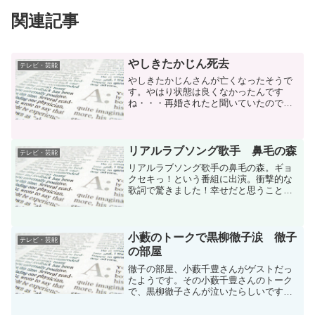
関連記事
やしきたかじん死去
テレビ・芸能
やしきたかじんさんが亡くなったそうで
す。やはり状態は良くなかったんです
ね・・・再婚されたと聞いていたので元
気になられたのかと思ったんですが。や
しきたかじんさんがMCの番組は面白かっ
たのに。本業の歌もよかった・・・ハチ
ャメチャな感じですが、実...
リアルラブソング歌手 鼻毛の森
テレビ・芸能
リアルラブソング歌手の鼻毛の森。ギョ
クセキっ！という番組に出演。衝撃的な
歌詞で驚きました！幸せだと思うことに
するよ/誰でもよかっただから君でもよか
った-Next ver.-テレビで取り上げたとこ
ろ、YouTubeでは4万アクセスを達成し、
ア...
小藪のトークで黒柳徹子涙 徹子
テレビ・芸能
の部屋
徹子の部屋、小藪千豊さんがゲストだっ
たようです。その小藪千豊さんのトーク
で、黒柳徹子さんが泣いたらしいです。
どーも、母親のエピソードが涙を誘った
ようですが、どんな感動のエピソードだ