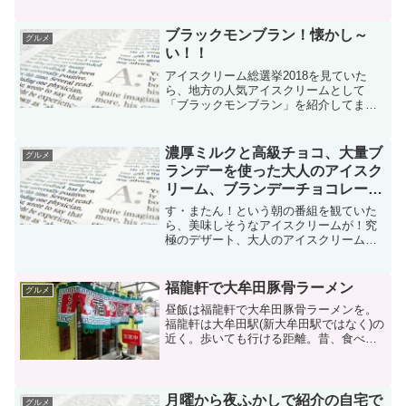
す。メッセンジャーの〇〇は大丈夫なの
か？で放送してました。
ブラックモンブラン！懐かし～
グルメ
い！！
アイスクリーム総選挙2018を見ていた
ら、地方の人気アイスクリームとして
「ブラックモンブラン」を紹介してまし
た。アイスクリーム総選挙で「ブラック
モンブラン」が出てくるとは！
濃厚ミルクと高級チョコ、大量ブ
グルメ
ランデーを使った大人のアイスク
リーム、ブランデーチョコレート
アイス
す・またん！という朝の番組を観ていた
ら、美味しそうなアイスクリームが！究
極のデザート、大人のアイスクリームと
のことです。
福龍軒で大牟田豚骨ラーメン
グルメ
昼飯は福龍軒で大牟田豚骨ラーメンを。
福龍軒は大牟田駅(新大牟田駅ではなく)の
近く。歩いても行ける距離。昔、食べた
ことがあるようなないような。大牟田に
居たときによく食べていたのは銀嶺の豚
骨ラーメンですが、たまには他の店の豚
骨ラーメンもというこ...
月曜から夜ふかしで紹介の自宅で
グルメ