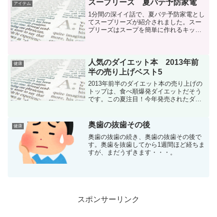
ー計算ができるというこ...
スープリーズ 夏バテ予防家電
アイテム
1分間の深イイ話で、夏バテ予防家電とし
てスープリーズが紹介されました。スー
プリーズはスープを簡単に作れるキッチ
ン家電で、食材と水を入れてボタンを押
すだけでスープが作れます。スープリー
ズ ZSP-1スープは食材の栄養素が逃げな
いので、栄養価が...
人気のダイエット本 2013年前
健康
半の売り上げベスト5
2013年前半のダイエット本の売り上げの
トップは、食べ順爆発ダイエットだそう
です。この夏注目！今年発売されたダイ
エット本売上ベスト5食べ順爆発ダイエッ
トとは、ご飯の食べ順を守るだけで痩せ
るという驚きのダイエット方法です。そ
奥歯の抜歯その後
健康
んなことあるの？と...
奥歯の抜歯の続き、奥歯の抜歯その後で
す。奥歯を抜歯してから1週間ほど経ちま
すが、まだうずきます・・・。
スポンサーリンク