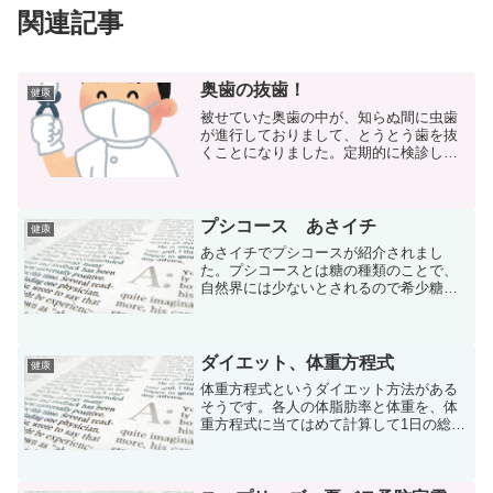
関連記事
奥歯の抜歯！
健康
被せていた奥歯の中が、知らぬ間に虫歯
が進行しておりまして、とうとう歯を抜
くことになりました。定期的に検診して
いたのに、なぜ気づかん！？と思いまし
たが、なってしまったものはしょうがな
い。ということで今日、抜歯！！！
プシコース あさイチ
健康
あさイチでプシコースが紹介されまし
た。プシコースとは糖の種類のことで、
自然界には少ないとされるので希少糖と
呼ばれているそうです。プシコースは糖
の仲間でありながら、エネルギーがほと
んど無いとのことで、甘さがありながら
ダイエットとして効果がある...
ダイエット、体重方程式
健康
体重方程式というダイエット方法がある
そうです。各人の体脂肪率と体重を、体
重方程式に当てはめて計算して1日の総カ
ロリーを設定してダイエットする方法と
のことです。体脂肪率や体重は、人それ
ぞれなので、一人一人に合わせたカロリ