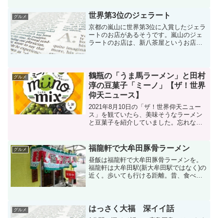
されるのだとか。サタデープラスという
番組で紹介してました。
世界第3位のジェラート
グルメ
京都の嵐山に世界第3位に入賞したジェラ
ートのお店があるそうです。嵐山のジェ
ラートのお店は、新八茶屋というお店。
この新八茶屋のピスタチオのジェラー
ト、プレミオピスタチオが世界第3位のジ
ェラートで、大阪ほんわかテレビで紹介
してました。新八茶屋 ...
鶴瓶の「うま馬ラーメン」と田村
グルメ
淳の豆菓子「ミーノ」【ザ！世界
仰天ニュース】
2021年8月10日の「ザ！世界仰天ニュー
ス」を観ていたら、美味そうなラーメン
と豆菓子を紹介していました。忘れない
ようにメモしておきます。カルビー miino
Mix えだ豆黒豆カシューナッツしお味
27g ×12袋
福龍軒で大牟田豚骨ラーメン
グルメ
昼飯は福龍軒で大牟田豚骨ラーメンを。
福龍軒は大牟田駅(新大牟田駅ではなく)の
近く。歩いても行ける距離。昔、食べた
ことがあるようなないような。大牟田に
居たときによく食べていたのは銀嶺の豚
骨ラーメンですが、たまには他の店の豚
骨ラーメンもというこ...
はっさく大福 深イイ話
グルメ