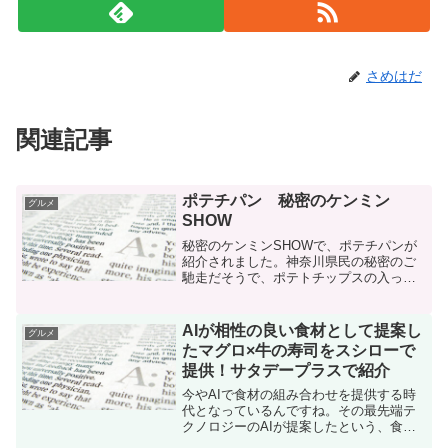
さめはだ
関連記事
ポテチパン 秘密のケンミン
グルメ
SHOW
秘密のケンミンSHOWで、ポテチパンが
紹介されました。神奈川県民の秘密のご
馳走だそうで、ポテトチップスの入った
パンとのことです。神奈川県の横須賀の
パン屋さんにあり、学校給食にも出てく
るそうです。自分でも作れそうです。
AIが相性の良い食材として提案し
グルメ
たマグロ×牛の寿司をスシローで
提供！サタデープラスで紹介
今やAIで食材の組み合わせを提供する時
代となっているんですね。その最先端テ
クノロジーのAIが提案したという、食材
の組み合わせのお寿司をスシローで提供