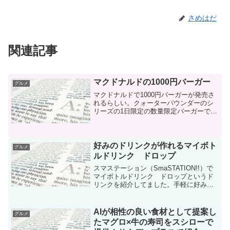
さめはだ
関連記事
マクドナルドの1000円バーガー
グルメ
マクドナルドで1000円バーガーが発売さ
れるらしい。クォーターパウンダーのシ
リーズの1日限定の数量限定バーガーで、
QUARTER POUNDER JEWELRY（クォ
ーターパウンダージュエリー）といった
ハンバーガーだそうです。このジュエリ
ー...
好みのドリンクが作れるマイボト
グルメ
ルドリンク ドロップ
スマステーション（SmaSTATION!!）で
マイボトルドリンク ドロップというド
リンクを紹介してました。手軽に好みの
ドリンクが作れるそうで、話題となって
いるそうです。自分好みっていうところ
が良く分かりませんでしたが、要は薄ま
AIが相性の良い食材として提案し
グルメ
ってないドリン...
たマグロ×牛の寿司をスシローで