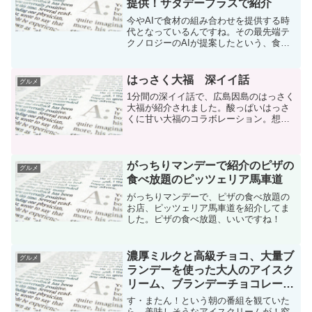
提供！サタデープラスで紹介
今やAIで食材の組み合わせを提供する時
代となっているんですね。その最先端テ
クノロジーのAIが提案したという、食材
の組み合わせのお寿司をスシローで提供
されるのだとか。サタデープラスという
番組で紹介してました。
はっさく大福 深イイ話
グルメ
1分間の深イイ話で、広島因島のはっさく
大福が紹介されました。酸っぱいはっさ
くに甘い大福のコラボレーション。想像
するだけでもヨダレが出そうです。深イ
イ話では長野博さんが紹介してました
が、ソムリエの田崎真也さん著書の「田
崎真也の絶品お取り寄せ手...
がっちりマンデーで紹介のピザの
グルメ
食べ放題のピッツェリア馬車道
がっちりマンデーで、ピザの食べ放題の
お店、ピッツェリア馬車道を紹介してま
した。ピザの食べ放題、いいですね！
濃厚ミルクと高級チョコ、大量ブ
グルメ
ランデーを使った大人のアイスク
リーム、ブランデーチョコレート
アイス
す・またん！という朝の番組を観ていた
ら、美味しそうなアイスクリームが！究