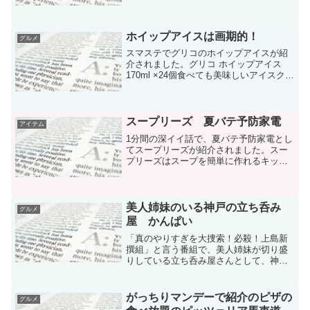
す。このカキ氷、正式名称は生グレープ
フルーツ・ソフト。秋田にある広栄堂と
いうお店が、夏季限定で営業している、
かき氷専門店のカキ氷だそう...
ホイップアイスは画期的！
グルメ
スマステでグリコのホイップアイスが紹
介されました。グリコ ホイップアイス
170ml ×24個食べても美味しいアイスクリ
ームだそうですが、パンに塗っても美味
しいそうです。これは画期的なアイスク
リームですね。近所のスーパーのアイス
コーナーでは...
スープリーズ 夏バテ予防家電
アイテム
1分間の深イイ話で、夏バテ予防家電とし
てスープリーズが紹介されました。スー
プリーズはスープを簡単に作れるキッチ
ン家電で、食材と水を入れてボタンを押
すだけでスープが作れます。スープリー
ズ ZSP-1スープは食材の栄養素が逃げな
いので、栄養価が...
美人姉妹のいる神戸の立ち呑み
グルメ
屋 かんぱい
「真のやりすぎを大捜索！必殺！上島新
撰組」と言う番組で、美人姉妹が切り盛
りしている立ち呑み屋さんとして、神戸
市の「立ち呑み かんぱい」を紹介。ホン
トに4姉妹ともに美人でびっくり！
がっちりマンデーで紹介のピザの
グルメ