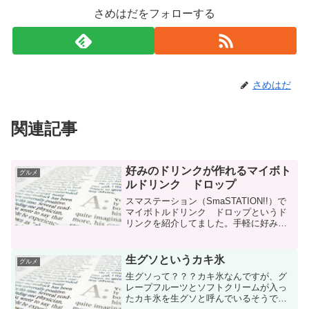
さめはだをフォローする
さめはだ
関連記事
好みのドリンクが作れるマイボト
グルメ
ルドリンク ドロップ
スマステーション（SmaSTATION!!）で
マイボトルドリンク ドロップというド
リンクを紹介してました。手軽に好みの
ドリンクが作れるそうで、話題となって
いるそうです。自分好みっていうところ
が良く分かりませんでしたが、要は薄ま
生グソというカキ氷
グルメ
ってないドリン...
生グソって？？？カキ氷なんですが、グ
レープフルーツとソフトクリームが入っ
たカキ氷を生グソと呼んでいるそうで