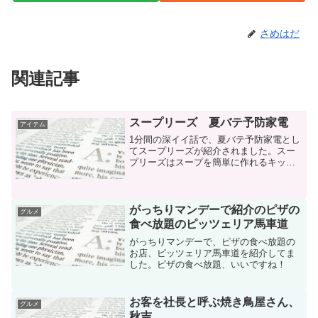
さめはだ
関連記事
スープリーズ 夏バテ予防家電
アイテム
1分間の深イイ話で、夏バテ予防家電とし
てスープリーズが紹介されました。スー
プリーズはスープを簡単に作れるキッチ
ン家電で、食材と水を入れてボタンを押
すだけでスープが作れます。スープリー
ズ ZSP-1スープは食材の栄養素が逃げな
いので、栄養価が...
がっちりマンデーで紹介のピザの
グルメ
食べ放題のピッツェリア馬車道
がっちりマンデーで、ピザの食べ放題の
お店、ピッツェリア馬車道を紹介してま
した。ピザの食べ放題、いいですね！
お客を社長と呼ぶ焼き鳥屋さん、
グルメ
秋吉