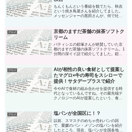
もんくもんという番組を観てたら、秋吉
という焼き鳥屋さんを紹介してました。
メッセンジャーの黒田さんが、何で社長
でもないのに社長と呼ぶ？と怒ってまし
た。
京都のますだ茶舗の抹茶ソフトク
グルメ
リーム
パティシエの鎧塚さんが絶賛していた京
都のますだ茶舗の抹茶ソフトクリーム。1
分間の深イイ話で紹介してました。鎧塚
オススメの抹茶ソフトクリーム 深イイ
話 スイーツ一流のパティシエが絶賛する
抹茶ソフトクリームっていったいどんな
AIが相性の良い食材として提案し
グルメ
なんでしょうね？ます...
たマグロ×牛の寿司をスシローで
提供！サタデープラスで紹介
今やAIで食材の組み合わせを提供する時
代となっているんですね。その最先端テ
クノロジーのAIが提案したという、食材
の組み合わせのお寿司をスシローで提供
されるのだとか。サタデープラスという
番組で紹介してました。
塩パンが全国区に！？
グルメ
以前、スマステのめちゃ売れパンの回
で、愛媛のパン・メゾンの塩パンを紹介
したところ、現在、塩パンが全国各地の