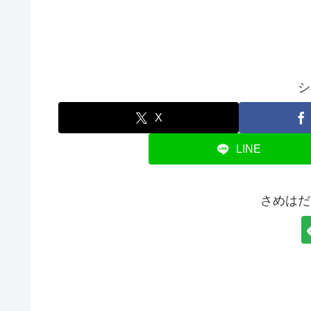
シ
X
LINE
さめはだ