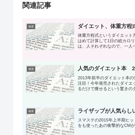
関連記事
ダイエット、体重方程
健康
体重方程式というダイエット
はめて計算して1日の総カロ
は、人それぞれなので、一人一
人気のダイエット本 2
健康
2013年前半のダイエット本
注目！今年発売されたダイエ
るだけで痩せるという驚きのダ
ライザップが人気らし
健康
スマステの2015年上半期ヒ
をも使ったあの衝撃的なCM