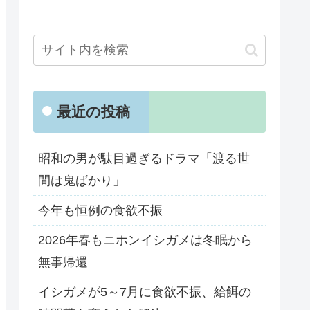
最近の投稿
昭和の男が駄目過ぎるドラマ「渡る世
間は鬼ばかり」
今年も恒例の食欲不振
2026年春もニホンイシガメは冬眠から
無事帰還
イシガメが5～7月に食欲不振、給餌の