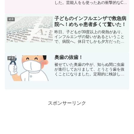
した。芸能人をも使ったあの衝撃的なCM
が効果的だったんでしょうか？
子どものインフルエンザで救急病
健康
院へ！めちゃ患者多くて驚いた！
昨日、子どもが39度以上の発熱があり、
インフルエンザの疑いがあるということ
で、病院へ。休日でしかも夕方だったの
でかかりつけの病院は閉まっており、救
急病院へ行くことに。救急病院へ行くの
は初めてだったのですが、診察に来てい
奥歯の抜歯！
健康
る患者さんが多くて驚き...
被せていた奥歯の中が、知らぬ間に虫歯
が進行しておりまして、とうとう歯を抜
くことになりました。定期的に検診して
いたのに、なぜ気づかん！？と思いまし
たが、なってしまったものはしょうがな
い。ということで今日、抜歯！！！
スポンサーリンク