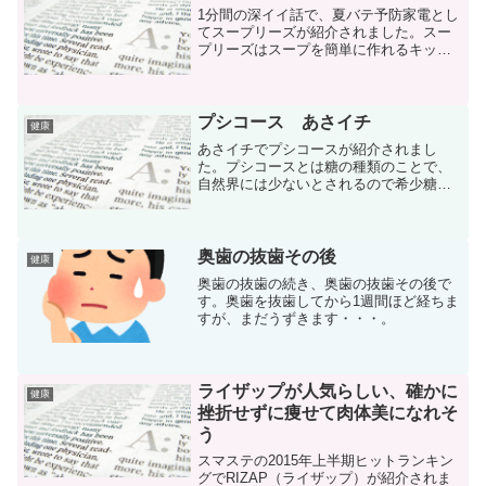
1分間の深イイ話で、夏バテ予防家電とし
てスープリーズが紹介されました。スー
プリーズはスープを簡単に作れるキッチ
ン家電で、食材と水を入れてボタンを押
すだけでスープが作れます。スープリー
ズ ZSP-1スープは食材の栄養素が逃げな
いので、栄養価が...
プシコース あさイチ
健康
あさイチでプシコースが紹介されまし
た。プシコースとは糖の種類のことで、
自然界には少ないとされるので希少糖と
呼ばれているそうです。プシコースは糖
の仲間でありながら、エネルギーがほと
んど無いとのことで、甘さがありながら
ダイエットとして効果がある...
奥歯の抜歯その後
健康
奥歯の抜歯の続き、奥歯の抜歯その後で
す。奥歯を抜歯してから1週間ほど経ちま
すが、まだうずきます・・・。
ライザップが人気らしい、確かに
健康
挫折せずに痩せて肉体美になれそ
う
スマステの2015年上半期ヒットランキン
グでRIZAP（ライザップ）が紹介されま