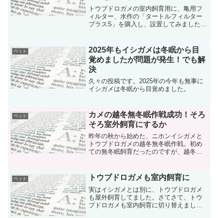
ど
トウブドロガメの室内飼育用に、亀用フ
ィルター、水作の「タートルフィルター
プラスS」を購入し、設置してみました。
ニホンイシガメ用にはGEXの「カメ元気
フィルター」を使用してますが、トウブ
ドロガメ用には違う亀用フィルターを使
2025年もイシガメは冬眠から目
ペット
ってみたく、水作の「...
覚めましたが問題が発生！でも解
決
久々の投稿です。2025年の今年も無事に
イシガメは冬眠から目覚めました。
カメの越冬無冬眠作戦成功！そろ
ペット
そろ室外飼育にするか
昨年の秋から始めた、ニホンイシガメと
トウブドロガメの越冬無冬眠作戦。初め
ての無冬眠飼育だったのですが、越冬作
戦は成功し、無事に春を迎えることがで
きました。
トウブドロガメも室内飼育に
ペット
実はイシガメとは別に、トウブドロガメ
も屋外飼育してました。さてさて、トウ
ブドロガメも室内飼育に切り替えまし
た。イシガメの方が神経質のようなイメ