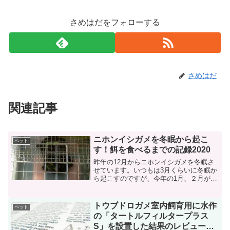
さめはだをフォローする
さめはだ
関連記事
ニホンイシガメを冬眠から起こ
ペット
す！餌を食べるまでの記録2020
昨年の12月からニホンイシガメを冬眠さ
せています。いつもは3月くらいに冬眠か
ら起こすのですが、今年の1月、２月が暖
冬。ちょっと心配なので今年は早めに冬
眠から起こすことにしました。起こすと
は言ってもゴソゴソしていてすでに起き
トウブドロガメ室内飼育用に水作
ペット
ている感じでしたが...
の「タートルフィルタープラス
S」を設置した結果のレビューな