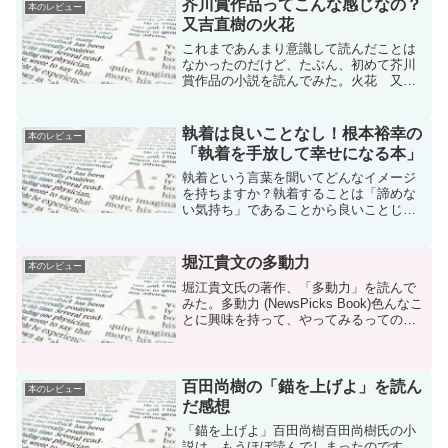
芥川賞作品ってこんな感じなの？
本のレビュー
又吉直樹の火花
これまであんまり意識して読んだことは
なかったのだけど、たぶん、初めて芥川
賞作品の小説を読んでみた。火花 又吉
直樹その芥川賞作品が、お笑い芸人、又
吉直樹氏の「火花」。読む前にちょっと
ハードルを上げ過ぎてたかな。面白いと
執着は良いことなし！根本裕幸の
本のレビュー
は思わなかった。
「執着を手放して幸せになる本」
執着という言葉を聞いてどんなイメージ
を持ちますか？執着することは「諦めな
い気持ち」であることから良いことじゃ
ないかと思ってましたが、心理カウンセ
ラーの根本裕幸さんによると、心理学の
視点では執着は「諦めない気持ち」とは
堀江貴文の多動力
本のレビュー
別物なんだそうです。諦め...
堀江貴文氏の著作、「多動力」を読んで
みた。多動力 (NewsPicks Book)色んなこ
とに興味を持って、やってみるってのは
悪いことではないんやね。
百田尚樹の「錨を上げよ」を読ん
本のレビュー
だ感想
「錨を上げよ」百田尚樹百田尚樹氏の小
説は、もうほぼ読んでしまったのです