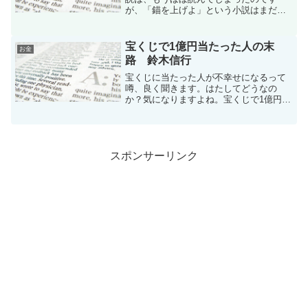
が、「錨を上げよ」という小説はまだ読
んでなかったので、読んでみました。上
下合わせて1206ページの超大作。読破す
るのにえらい時間がかかってしまったの
宝くじで1億円当たった人の末
お金
ですが、相変わらずめち...
路 鈴木信行
宝くじに当たった人が不幸せになるって
噂、良く聞きます。はたしてどうなの
か？気になりますよね。宝くじで1億円当
たった人の末路ということで、鈴木信行
氏の「宝くじで1億円当たった人の末路」
という本を読んでみた。
スポンサーリンク