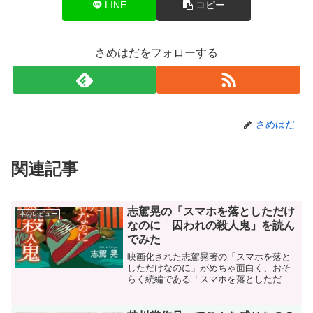
LINE
コピー
さめはだをフォローする
さめはだ
関連記事
志駕晃の「スマホを落としただけ
本のレビュー
なのに 囚われの殺人鬼」を読ん
でみた
映画化された志駕晃著の「スマホを落と
しただけなのに」がめちゃ面白く、おそ
らく続編である「スマホを落としただけ
なのに 囚われの殺人鬼」を読んでみま
した。スマホを落としただけなのに 囚
われの殺人鬼今回も期待通りに面白い！