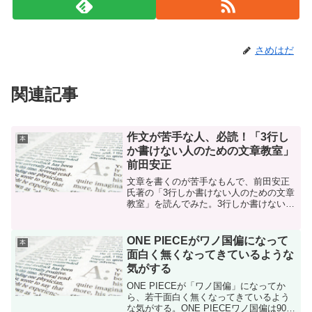
さめはだ
関連記事
作文が苦手な人、必読！「3行し
本
か書けない人のための文章教室」
前田安正
文章を書くのが苦手なもんで、前田安正
氏著の「3行しか書けない人のための文章
教室」を読んでみた。3行しか書けない人
のための文章教室初心者用って感じの内
容だった。
ONE PIECEがワノ国偏になって
本
面白く無くなってきているような
気がする
ONE PIECEが「ワノ国偏」になってか
ら、若干面白く無くなってきているよう
な気がする。ONE PIECEワノ国偏は909