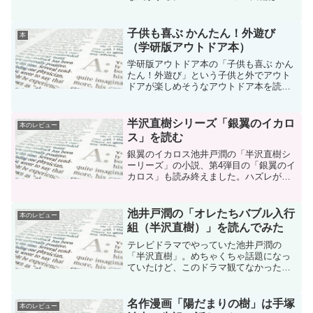
話の「切腹」から始まったのですが、こ
こまでょっと盛り上がりに欠けるような
気が・・・。
子供も喜ぶ かんたん！外遊び
本
（学研版アウトドア本）
学研版アウトドア本の「子供も喜ぶ かん
たん！外遊び」という子供と外でアウト
ドアが楽しめそうなアウトドア本を読ん
ででみました。子供も喜ぶかんたん!外遊
び―学研版アウトドア読本 海、山、野
原…自然の中で手軽に楽しもうその感想
半沢直樹シリーズ「銀翼のイカロ
本のレビュー
です。
ス」を読む
銀翼のイカロス池井戸潤の「半沢直樹シ
ーリーズ」の小説、第4弾目の「銀翼のイ
カロス」も読み終えました。ハズレがな
いですね。「銀翼のイカロス」も読み始
めたら止まらんかった。今回の敵は更に
でかく、政治家との戦いでした。
池井戸潤の「オレたちバブル入行
本のレビュー
組（半沢直樹）」を読んでみた
テレビドラマでやっていた池井戸潤の
「半沢直樹」。めちゃくちゃ話題になっ
ていたけど、このドラマ観てなかった。
オレたちバブル入行組 (文春文庫)視なか
ったのを後悔してしまったので、今回、
原作の「オレたちバブル入行組」を今更
名作漫画「陽だまりの樹」は手塚
本のレビュー
ながら読んでみたしだい...