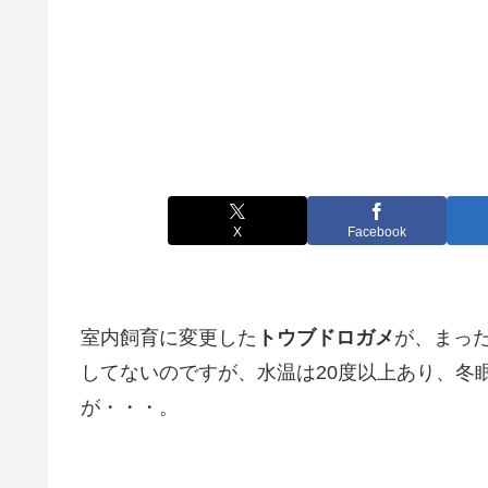
X
Facebook
室内飼育に変更した
トウブドロガメ
が、まっ
してないのですが、水温は20度以上あり、冬
が・・・。