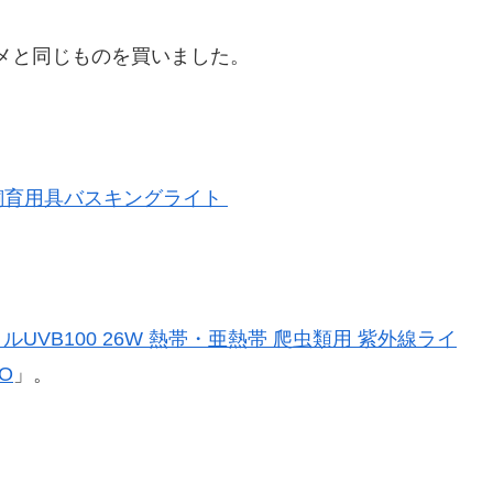
メと同じものを買いました。
飼育用具バスキングライト
UVB100 26W 熱帯・亜熱帯 爬虫類用 紫外線ライ
O
」。