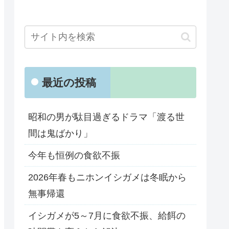
最近の投稿
昭和の男が駄目過ぎるドラマ「渡る世
間は鬼ばかり」
今年も恒例の食欲不振
2026年春もニホンイシガメは冬眠から
無事帰還
イシガメが5～7月に食欲不振、給餌の