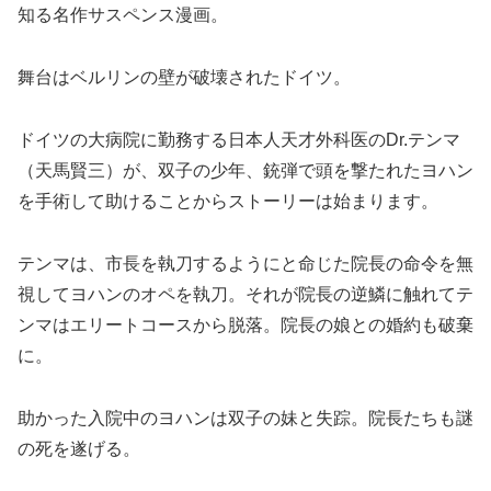
知る名作サスペンス漫画。
舞台はベルリンの壁が破壊されたドイツ。
ドイツの大病院に勤務する日本人天才外科医のDr.テンマ
（天馬賢三）が、双子の少年、銃弾で頭を撃たれたヨハン
を手術して助けることからストーリーは始まります。
テンマは、市長を執刀するようにと命じた院長の命令を無
視してヨハンのオペを執刀。それが院長の逆鱗に触れてテ
ンマはエリートコースから脱落。院長の娘との婚約も破棄
に。
助かった入院中のヨハンは双子の妹と失踪。院長たちも謎
の死を遂げる。