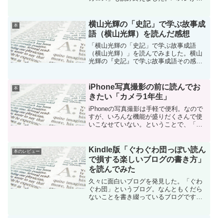
いですね。「銀翼のイカロス」も読み始
めたら止まらんかった。今回の敵は更に
でかく、政治家との戦いでした。
横山光輝の「史記」で学ぶ故事成
本
語（横山光輝）を読んだ感想
「横山光輝の「史記」で学ぶ故事成語
（横山光輝）」を読んでみました。横山
光輝の『史記』で学ぶ故事成語その感想
です。
iPhone写真撮影の前に読んでお
本
きたい「カメラ1年生」
iPhoneの写真撮影は手軽で便利。なので
すが、いろんな機能が盛りだくさんで使
いこなせていない。ということで、「た
のしいカメラ学校の教科書 カメラ1年
生 iPhone・スマホ写真偏」（矢島直美
著）を読んでiPhoneの写真撮影について
Kindle版「ぐわぐわ団っぽい読ん
本のレビュー
勉強...
で損する楽しいブログの書き方」
を読んでみた
久々に面白いブログを発見した。「ぐわ
ぐわ団」というブログ。なんともくだら
ないことを書き綴っているブログです
が、なかなか面白い。こんなふざけたブ
ログは久々です。そんなぐわぐわ団の著