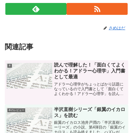
さめはだ
関連記事
読んで理解した！「面白くてよく
本
わかる！アドラー心理学」入門書
として最適
アドラー心理学がちょっとばかり話題に
なっているので入門書として「面白くて
よくわかる！アドラー心理学」を読んで
みました。面白くてよくわかる！って書
いてあるだけあって、わかりやすかっ
た。
半沢直樹シリーズ「銀翼のイカロ
本のレビュー
ス」を読む
銀翼のイカロス池井戸潤の「半沢直樹シ
ーリーズ」の小説、第4弾目の「銀翼のイ
カロス」も読み終えました。ハズレがな