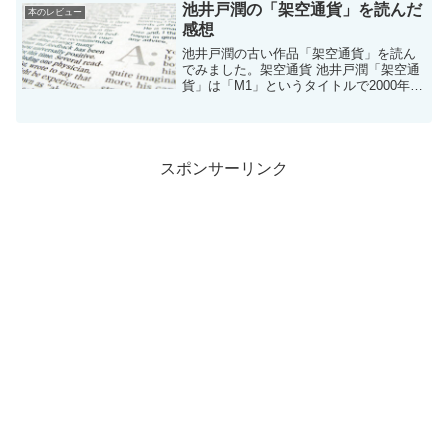
者のまけもけさんが電子書籍としてこの
池井戸潤の「架空通貨」を読んだ
本のレビュー
世に出したのが「ぐわぐわ団...
感想
池井戸潤の古い作品「架空通貨」を読ん
でみました。架空通貨 池井戸潤「架空通
貨」は「M1」というタイトルで2000年3
月に刊行された作品。2000年にビットコ
インをテーマにした作品を書いていると
は、時代を先取りした小説やな！と思い
手に取った次...
スポンサーリンク