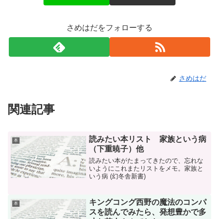
さめはだをフォローする
さめはだ
関連記事
読みたい本リスト 家族という病
本
（下重暁子）他
読みたい本がたまってきたので、忘れな
いようにこれまたリストをメモ。家族と
いう病 (幻冬舎新書)
キングコング西野の魔法のコンパ
本
スを読んでみたら、発想豊かで多