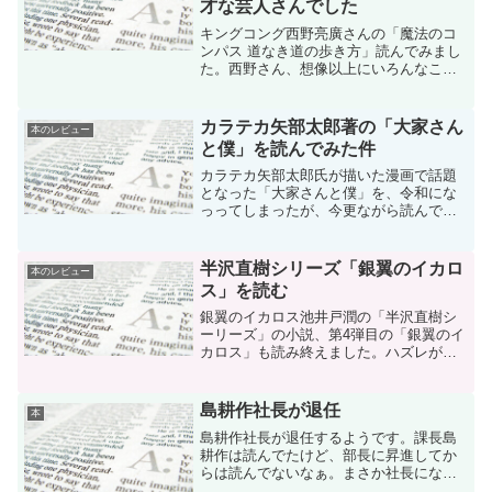
才な芸人さんでした
キングコング西野亮廣さんの「魔法のコ
ンパス 道なき道の歩き方」読んでみまし
た。西野さん、想像以上にいろんなこと
考えている。やっぱり才能溢れる人やな
と感じました。魔法のコンパス 道なき
道の歩き方世間のみんなは誤解している
カラテカ矢部太郎著の「大家さん
本のレビュー
のかもしれない。
と僕」を読んでみた件
カラテカ矢部太郎氏が描いた漫画で話題
となった「大家さんと僕」を、令和にな
っってしまったが、今更ながら読んでみ
た。大家さんと僕 矢部太郎確かに、ほ
っこりするあったか～い漫画でした。
半沢直樹シリーズ「銀翼のイカロ
本のレビュー
ス」を読む
銀翼のイカロス池井戸潤の「半沢直樹シ
ーリーズ」の小説、第4弾目の「銀翼のイ
カロス」も読み終えました。ハズレがな
いですね。「銀翼のイカロス」も読み始
めたら止まらんかった。今回の敵は更に
でかく、政治家との戦いでした。
島耕作社長が退任
本
島耕作社長が退任するようです。課長島
耕作は読んでたけど、部長に昇進してか
らは読んでないなぁ。まさか社長になる
とはね・・・今度は会長島耕作？社長 島