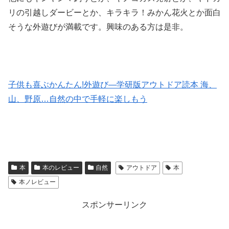
リの引越しダービーとか、キラキラ！みかん花火とか面白
そうな外遊びが満載です。興味のある方は是非。
子供も喜ぶかんたん!外遊び―学研版アウトドア読本 海、
山、野原…自然の中で手軽に楽しもう
本
本のレビュー
自然
アウトドア
本
本ノレビュー
スポンサーリンク