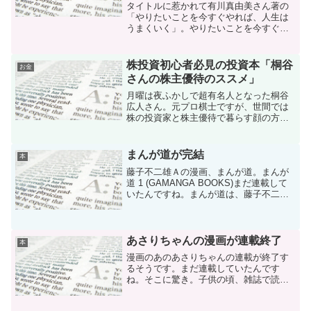
タイトルに惹かれて有川真由美さん著の
「やりたいことを今すぐやれば、人生は
うまくいく」。やりたいことを今すぐや
れば、人生はうまくいく (PHP文庫)そう
いや、やりたいことをやっているかな？
株投資初心者必見の投資本「桐谷
お金
さんの株主優待のススメ」
月曜は夜ふかしで超有名人となった桐谷
広人さん。元プロ棋士ですが、世間では
株の投資家と株主優待で暮らす顔の方が
有名ですね。そんな桐谷さんの著書「桐
谷さんの株主優待のススメ」を読んでみ
ました。桐谷さんの株主優待のススメ (単
まんが道が完結
本
行本)株の投資の本で...
藤子不二雄Ａの漫画、まんが道。まんが
道 1 (GAMANGA BOOKS)まだ連載して
いたんですね。まんが道は、藤子不二雄
の自伝漫画のようなもの。藤子不二雄の
トキワ壮時代の話もあって結構面白く、
途中までは読んでます。まんが道、今度
完結するそ...
あさりちゃんの漫画が連載終了
本
漫画のあのあさりちゃんの連載が終了す
るそうです。まだ連載していたんです
ね。そこに驚き。子供の頃、雑誌で読ん
だことありますが、笑わせてもらいまし
た。面白い少女ギャグ漫画っていうイメ