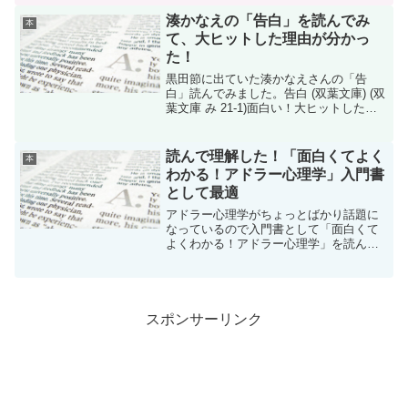
ージがあります。現在連載のあさりちゃ
んの顔を見ると、若干変わっ...
湊かなえの「告白」を読んでみ
本
て、大ヒットした理由が分かっ
た！
黒田節に出ていた湊かなえさんの「告
白」読んでみました。告白 (双葉文庫) (双
葉文庫 み 21-1)面白い！大ヒットした理
由が分かりました。
読んで理解した！「面白くてよく
本
わかる！アドラー心理学」入門書
として最適
アドラー心理学がちょっとばかり話題に
なっているので入門書として「面白くて
よくわかる！アドラー心理学」を読んで
みました。面白くてよくわかる！って書
いてあるだけあって、わかりやすかっ
た。
スポンサーリンク